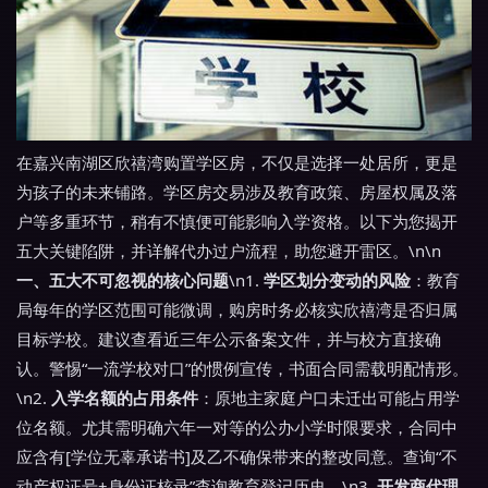
在嘉兴南湖区欣禧湾购置学区房，不仅是选择一处居所，更是
为孩子的未来铺路。学区房交易涉及教育政策、房屋权属及落
户等多重环节，稍有不慎便可能影响入学资格。以下为您揭开
五大关键陷阱，并详解代办过户流程，助您避开雷区。\n\n
一、五大不可忽视的核心问题
\n1.
学区划分变动的风险
：教育
局每年的学区范围可能微调，购房时务必核实欣禧湾是否归属
目标学校。建议查看近三年公示备案文件，并与校方直接确
认。警惕“一流学校对口”的惯例宣传，书面合同需载明配情形。
\n2.
入学名额的占用条件
：原地主家庭户口未迁出可能占用学
位名额。尤其需明确六年一对等的公办小学时限要求，合同中
应含有[学位无辜承诺书]及乙不确保带来的整改同意。查询“不
动产权证号+身份证核录”查询教育登记历史。\n3.
开发商代理