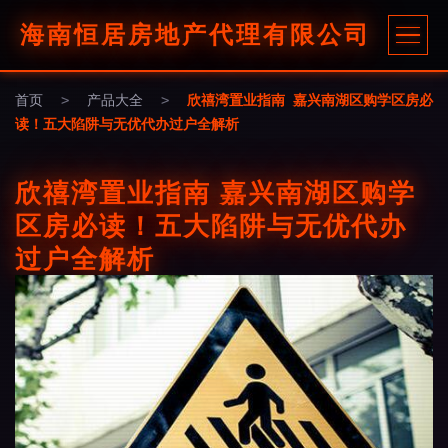
海南恒居房地产代理有限公司
首页
>
产品大全
>
欣禧湾置业指南 嘉兴南湖区购学区房必
读！五大陷阱与无优代办过户全解析
欣禧湾置业指南 嘉兴南湖区购学
区房必读！五大陷阱与无优代办
过户全解析